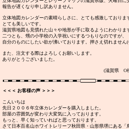
立体地図カレンダーとレリーフマップの滋賀県版、火曜日に
報告が遅くなり申し訳ありません。
立体地図カレンダーの素晴らしさに、とても感激しておりま
とても美しいです。
滋賀県地図も見慣れた山々や地形が手に取るようにわかりま
二つとも、甥の小学校の入学祝いにするつもりなのですが、
自分のものにしたい欲が沸いております。押さえ切れません(^_
また、注文する際はよろしくお願いします。
ありがとうございました。
(滋賀県 O様
＜＜＜ お客様の声 ＞＞＞
こんいちは
先日２００６年立体カレンダーを購入しました。
部屋の雰囲気が変わり大変気に入っております。
もっと、早く知っていればと思っております。
さて日本百名山ホワイトレリーフ秋田県・山形県堺にある「