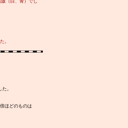
色版（白、青）でし
した。
した。
。
4倍ほどのものは