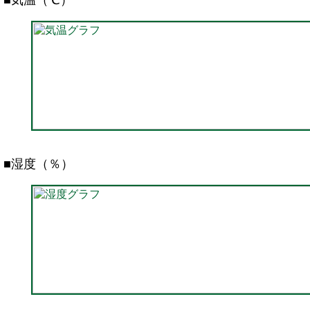
■気温（℃）
■湿度（％）