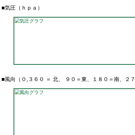
■気圧（ｈｐａ）
■風向（０,３６０ ＝ 北、 ９０＝東、１８０＝南、２